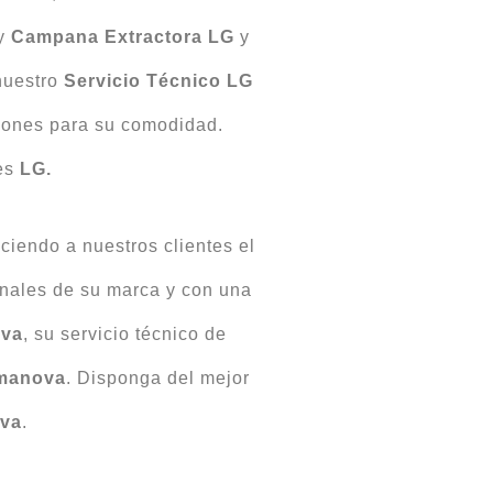
y
Campana Extractora LG
y
nuestro
Servicio Técnico LG
iones para su comodidad.
es
LG.
ciendo a nuestros clientes el
nales de su marca y con una
ova
, su servicio técnico de
manova
. Disponga del mejor
ova
.