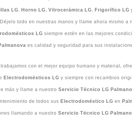
illas LG
,
Horno LG
,
Vitrocerámica LG
,
Frigorífico LG
 Déjelo todo en nuestras manos y llame ahora mismo a 
trodomésticos LG
siempre estén en las mejores condic
 Palmanova
es calidad y seguridad para sus instalacion
trabajamos con el mejor equipo humano y material, ofre
de
Electrodomésticos LG
y siempre con recambios origi
re más y llame a nuestro
Servicio Técnico LG Palman
ntenimiento de todos sus
Electrodoméstico LG
en
Pal
iones llamando a nuestro
Servicio Técnico LG Palman