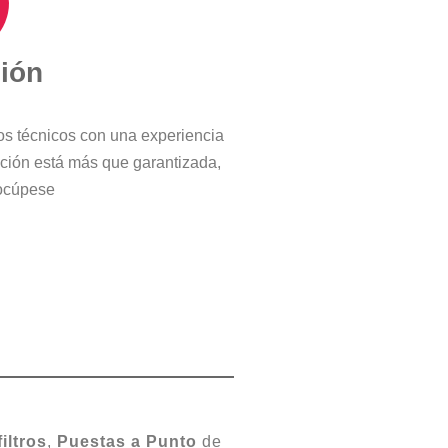
ción
ros técnicos con una experiencia
cción está más que garantizada,
ocúpese
filtros
,
Puestas a Punto
de