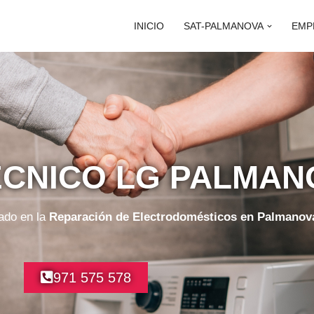
INICIO
SAT-PALMANOVA
EMP
ÉCNICO LG PALMAN
ado en la
Reparación de Electrodomésticos en Palmanov
971 575 578