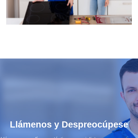
Llámenos y Despreocúpese