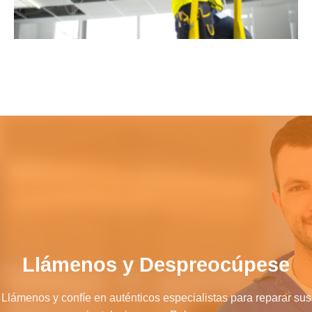
Llámenos y Despreocúpese
Llámenos y confíe en auténticos especialistas para reparar sus