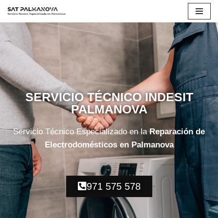
Saltar
al
contenido
SERVICIO TÉCNICO INDESIT
PALMANOVA
Servicio Técnico Especializado en la
Reparación de
Electrodomésticos en Palmanova
971 575 578